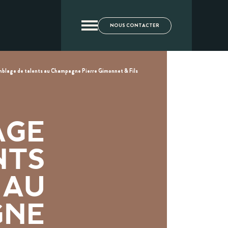
NOUS CONTACTER
blage de talents au Champagne Pierre Gimonnet & Fils
AGE
NTS
AU
GNE