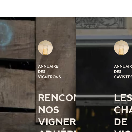
ANNUAIRE
ANNUAIR
DES
DES
VIGNERONS
CAVISTE
RENCONTREZ
LE
NOS
CH
VIGNERONS
DE