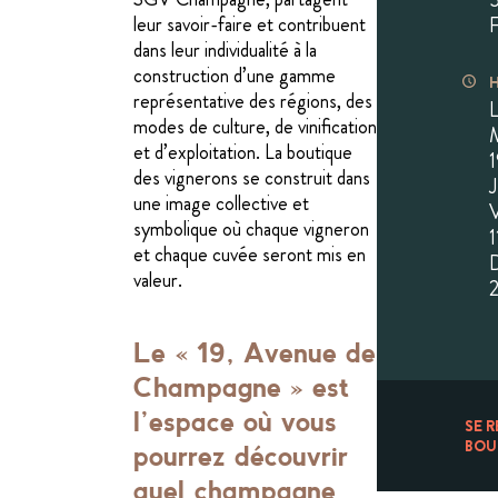
5
leur savoir-faire et contribuent
F
dans leur individualité à la
construction d’une gamme
représentative des régions, des
modes de culture, de vinification
et d’exploitation. La boutique
des vignerons se construit dans
une image collective et
symbolique où chaque vigneron
et chaque cuvée seront mis en
valeur.
Le « 19, Avenue de
Champagne » est
l’espace où vous
SE R
BOU
pourrez découvrir
quel champagne