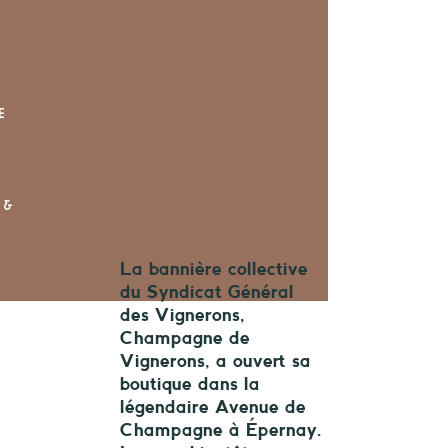
E
 &
La bannière collective
du Syndicat Général
des Vignerons,
Champagne de
Vignerons, a ouvert sa
boutique dans la
légendaire Avenue de
Champagne à Épernay.