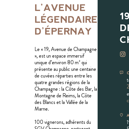
L’AVENUE
1
LÉGENDAIRE
D
D’ÉPERNAY
C
Le « 19, Avenue de Champagne
», est un espace immersif
unique d’environ 80 m² qui
présente au public une centaine
de cuvées réparties entre les
t
quatre grandes régions de la
2
Champagne : la Côte des Bar, la
e
Montagne de Reims, la Côte
c
des Blancs et la Vallée de la
Marne.
100 vignerons, adhérents du
1
SGV Champagne, partagent