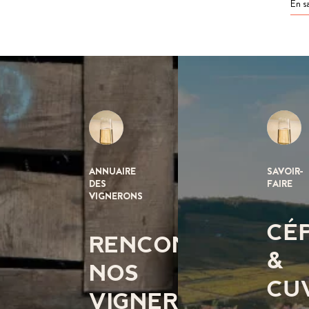
En s
ANNUAIRE
SAVOIR-
DES
FAIRE
VIGNERONS
CÉ
RENCONTREZ
&
NOS
CU
VIGNERONS