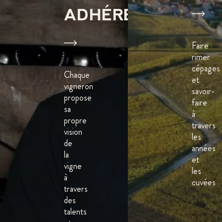
ADHÉRENTS
Faire
rimer
cépages
Chaque
et
vigneron
savoir-
propose
faire
sa
à
propre
travers
vision
les
de
années
la
et
vigne
les
à
cuvées
travers
des
talents