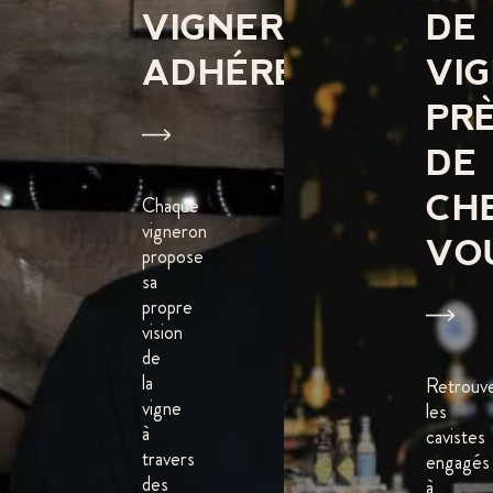
VIGNERONS
DE
ADHÉRENTS
VI
PR
DE
Chaque
CH
vigneron
VO
propose
sa
propre
vision
de
la
Retrouv
vigne
les
à
cavistes
travers
engagés
des
à