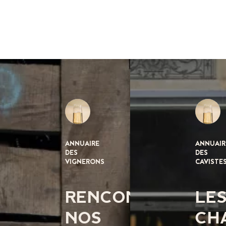
ANNUAIRE
ANNUAIR
DES
DES
VIGNERONS
CAVISTE
RENCONTREZ
LE
NOS
CH