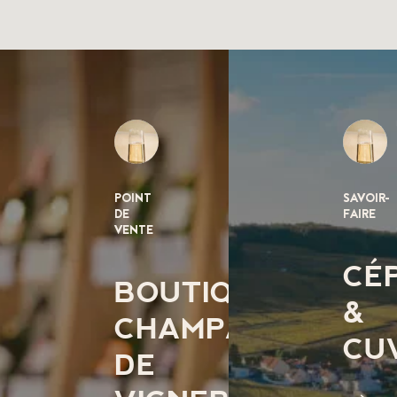
POINT
SAVOIR-
DE
FAIRE
VENTE
CÉ
BOUTIQUE
&
CHAMPAGNE
CU
DE