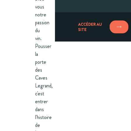
vous
notre
passion
ACCÉDER AU
du
SITE
vin.
Pousser
la
porte
des
Caves
Legrand,
c'est
entrer
dans
l'histoire
de