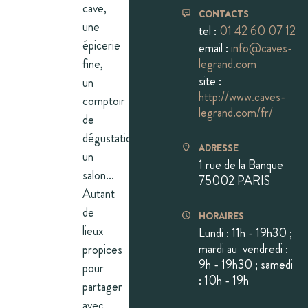
cave,
CONTACTS
une
tel :
01 42 60 07 12
épicerie
email :
info@caves-
fine,
legrand.com
site :
un
http://www.caves-
comptoir
legrand.com/fr/
de
dégustation,
ADRESSE
un
1 rue de la Banque
salon...
75002 PARIS
Autant
de
HORAIRES
lieux
Lundi : 11h - 19h30 ;
mardi au vendredi :
propices
9h - 19h30 ; samedi
pour
: 10h - 19h
partager
avec