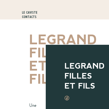
Le caviste
Contacts
LEGRAND
FILLES
ET
LEGRAND
FILLES
FILS
ET FILS
Une