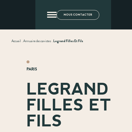
NOUS CONTACTER
Accueil
.
Annuaire des cavistes
.
Legrand Filles Et Fils
PARIS
LEGRAND
FILLES ET
FILS