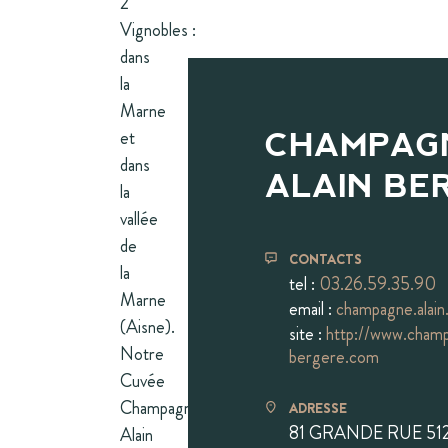
2
Vignobles :
dans
la
Marne
et
CHAMPAG
dans
ALAIN BE
la
vallée
de
CONTACTS
la
tel :
03.26.59.35.90
Marne
email :
champagne.alai
(Aisne).
site :
http://www.champ
Notre
bergere.com
Cuvée
Champagne
ADRESSE
81 GRANDE RUE 51
Alain