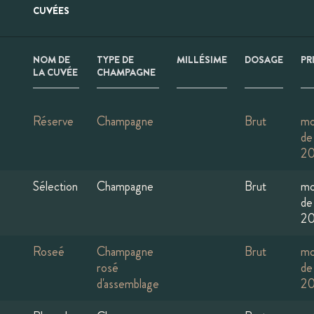
CUVÉES
NOM DE
TYPE DE
MILLÉSIME
DOSAGE
PR
LA CUVÉE
CHAMPAGNE
Réserve
Champagne
Brut
mo
de
2
Sélection
Champagne
Brut
mo
de
2
Roseé
Champagne
Brut
mo
rosé
de
d'assemblage
2