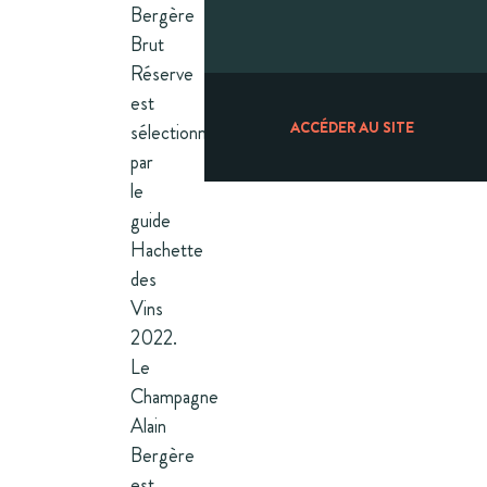
Bergère
Brut
Réserve
est
ACCÉDER AU SITE
sélectionné
par
le
guide
Hachette
des
Vins
2022.
Le
Champagne
Alain
Bergère
est