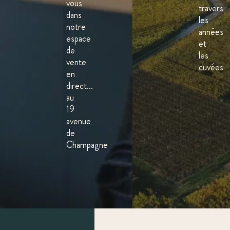
vous
travers
dans
les
notre
années
espace
et
de
les
vente
cuvées
en
direct...
au
19
avenue
de
Champagne