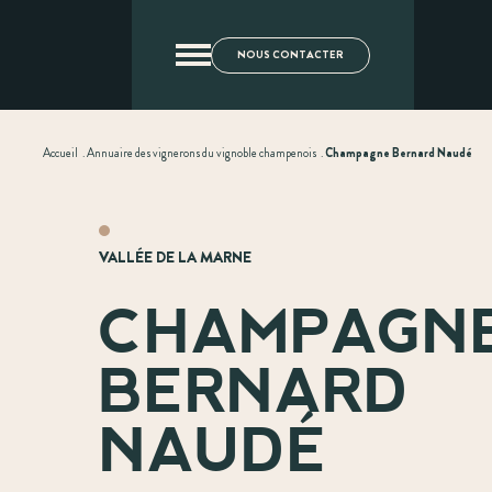
NOUS CONTACTER
Accueil
.
Annuaire des vignerons du vignoble champenois
.
Champagne Bernard Naudé
VALLÉE DE LA MARNE
CHAMPAGN
BERNARD
NAUDÉ