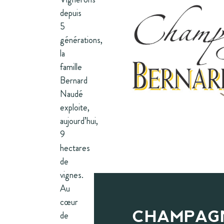
depuis
5
générations,
la
famille
Bernard
Naudé
exploite,
aujourd’hui,
9
hectares
de
vignes.
Au
cœur
de
CHAMPAG