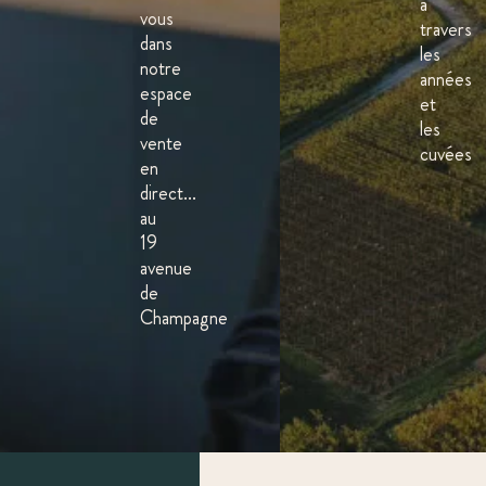
à
vous
travers
dans
les
notre
années
espace
et
de
les
vente
cuvées
en
direct...
au
19
avenue
de
Champagne