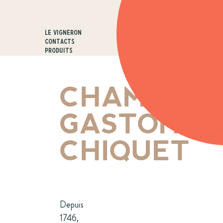
Le vigneron
Contacts
Produits
CHAMPAG
GASTON
CHIQUET
Depuis
1746,