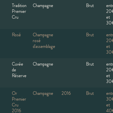
Tradition
Champagne
Brut
ent
Premier
20
Cru
et
30
Rosé
Champagne
Brut
ent
rosé
20
d'assemblage
et
30
Cuvée
Champagne
Brut
ent
de
20
Réserve
et
30
Or
Champagne
2016
Brut
ent
Premier
30
Cru
et
2016
40