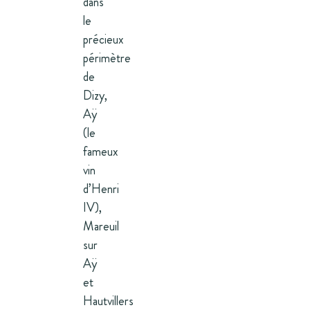
dans
le
précieux
périmètre
de
Dizy,
Aÿ
(le
fameux
vin
d’Henri
IV),
Mareuil
sur
Aÿ
et
Hautvillers