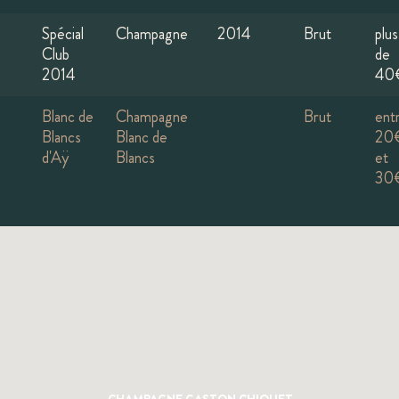
Spécial
Champagne
2014
Brut
plus
Club
de
2014
40
Blanc de
Champagne
Brut
ent
Blancs
Blanc de
20
d'Aÿ
Blancs
et
30
CHAMPAGNE GASTON CHIQUET