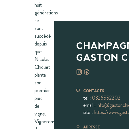
huit
générations
se
sont
succédé
depuis
CHAMPAG
que
GASTON C
Nicolas
Chiquet
planta
son
premier
CONTACTS
tel :
0326552202
pied
email :
info@gastonchi
de
site :
https://www.gast
vigne.
Vignerons
ADRESSE