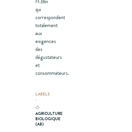
H.Blin
qui
correspondent
totalement
aux
exigences
des
dégustateurs
et
consommateurs.
LABELS
:
AGRICULTURE
BIOLOGIQUE
(AB)