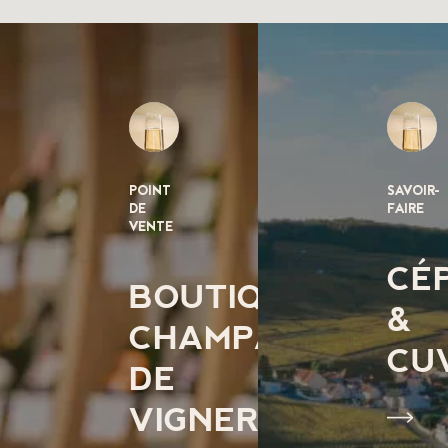
POINT
SAVOIR-
DE
FAIRE
VENTE
CÉ
BOUTIQUE
&
CHAMPAGNE
CU
DE
VIGNERONS