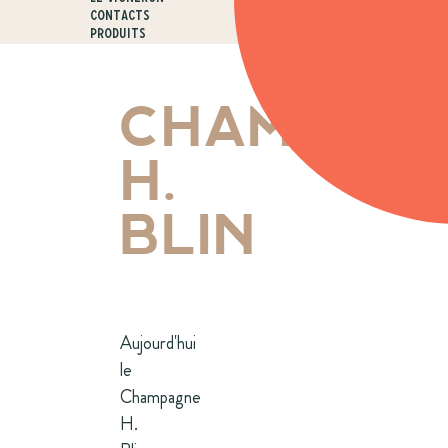
Contacts
Produits
CHAMPAG
H.
BLIN
Aujourd'hui
le
Champagne
H.