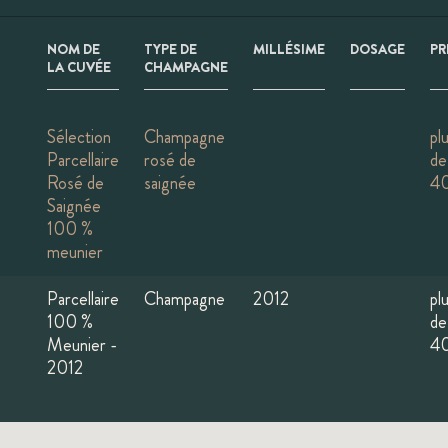
NOM DE
TYPE DE
MILLÉSIME
DOSAGE
PR
LA CUVÉE
CHAMPAGNE
Sélection
Champagne
pl
Parcellaire
rosé de
de
Rosé de
saignée
4
Saignée
100 %
meunier
Parcellaire
Champagne
2012
pl
100 %
de
Meunier -
4
2012