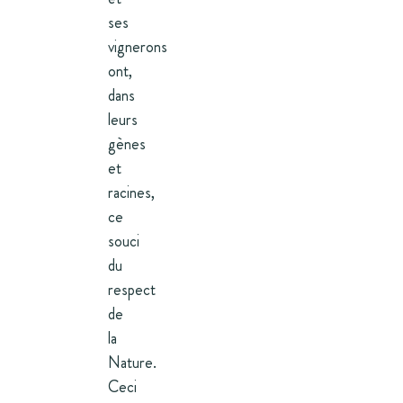
ses
vignerons
ont,
dans
leurs
gènes
et
racines,
ce
souci
du
respect
de
la
Nature.
Ceci