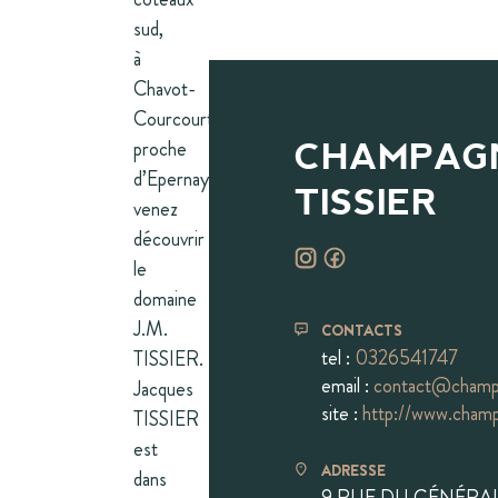
sud,
à
Chavot-
Courcourt
proche
CHAMPAGN
d’Epernay,
TISSIER
venez
découvrir
le
domaine
J.M.
CONTACTS
tel :
0326541747
TISSIER.
email :
contact@champa
Jacques
site :
http://www.champ
TISSIER
est
ADRESSE
dans