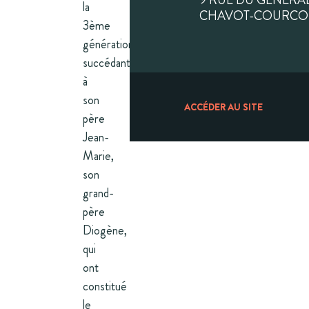
9 RUE DU GÉNÉRAL
la
CHAVOT-COURCO
3ème
génération,
succédant
à
son
ACCÉDER AU SITE
père
Jean-
Marie,
son
grand-
père
Diogène,
qui
ont
constitué
le