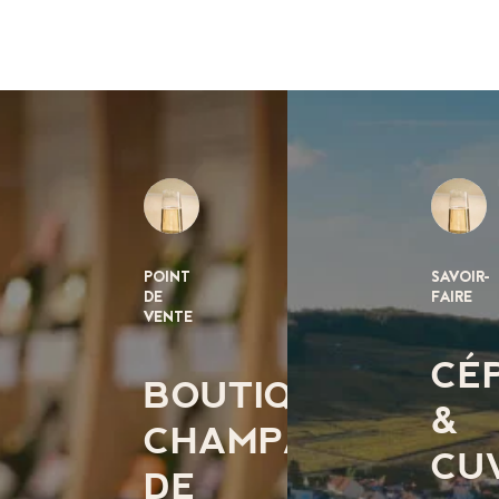
POINT
SAVOIR-
DE
FAIRE
VENTE
CÉ
BOUTIQUE
&
CHAMPAGNE
CU
DE