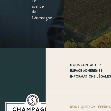
19
avenue
de
Champagne
NOUS CONTACTER
ESPACE ADHÉRENTS
INFORMATIONS LÉGALE
BOUTIQUE SGV - EPERNA