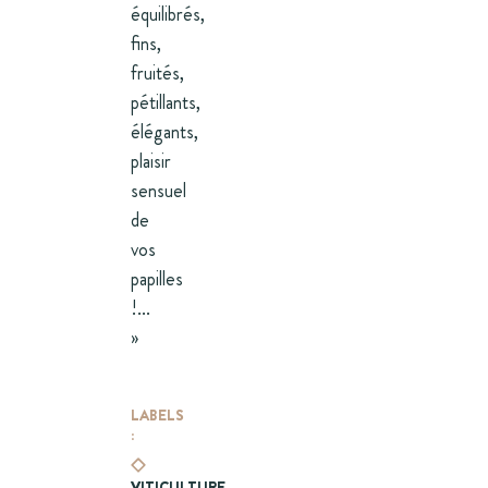
équilibrés,
fins,
fruités,
pétillants,
élégants,
plaisir
sensuel
de
vos
papilles
!...
»
LABELS
:
VITICULTURE