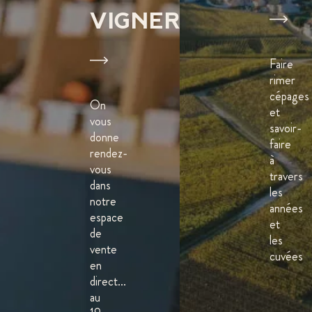
VIGNERONS
Faire
rimer
cépages
On
et
vous
savoir-
donne
faire
rendez-
à
vous
travers
dans
les
notre
années
espace
et
de
les
vente
cuvées
en
direct...
au