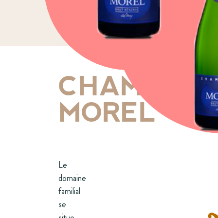
CHAMPAG
MOREL
Le
domaine
familial
se
situe