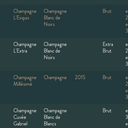
Champagne
Champagne
Brut
e
L'Exquis
Blanc de
Noirs
e
Champagne
Champagne
Extra
e
L'Extra
Blanc de
Brut
Noirs
e
Champagne
Champagne
2015
Brut
e
Millésimé
e
Champagne
Champagne
Brut
e
Cuvée
Blanc de
Gabriel
Blancs
e