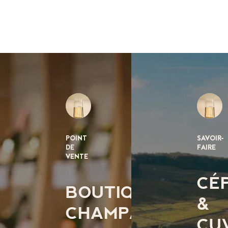
POINT
SAVOIR-
DE
FAIRE
VENTE
CÉ
BOUTIQUE
&
CHAMPAGNE
CU