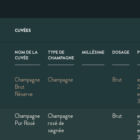
CUVÉES
NOM DE LA
TYPE DE
MILLÉSIME
DOSAGE
P
CUVÉE
CHAMPAGNE
Champagne
Champagne
Brut
e
Brut
Réserve
e
Champagne
Champagne
Brut
e
Pur Rosé
rosé de
saignée
e