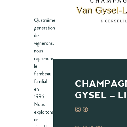
Quatrième
génération
de
vignerons,
nous
reprenons
le
flambeau
familial
CHAMPAG
en
GYSEL – L
1996.
Nous
exploitons
un