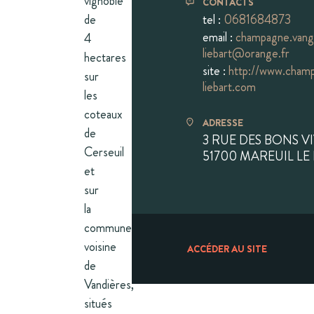
vignoble
CONTACTS
de
tel :
0681684873
email :
champagne.vang
4
liebart@orange.fr
hectares
site :
http://www.cham
sur
liebart.com
les
coteaux
ADRESSE
de
3 RUE DES BONS VI
Cerseuil
51700 MAREUIL LE
et
sur
la
commune
voisine
ACCÉDER AU SITE
de
Vandières,
situés