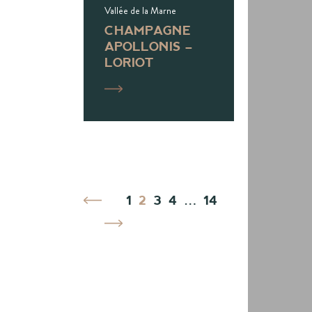
Vallée de la Marne
CHAMPAGNE
APOLLONIS –
LORIOT
1
2
3
4
…
14