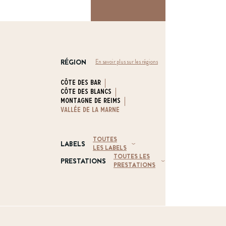
Rechercher un vigneron, un domaine, une ville o
RÉGION
En savoir plus sur les régions
Côte des Bar
Côte des Blancs
Montagne de Reims
Vallée de la Marne
TOUTES
LABELS
LES LABELS
TOUTES LES
PRESTATIONS
PRESTATIONS
Haute Valeur
Environnementale
Gîte / Chambres
(HVE)
d'hôtes
Viticulture
Durable en
Visites
Champagne (VDC)
Dégustations
Agriculture