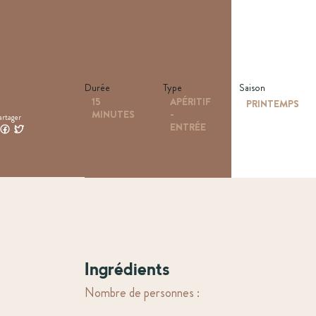
Durée
Type
Saison
15
APÉRITIF
PRINTEMPS
MINUTES
-
artager
ENTRÉE
Ingrédients
Nombre de personnes :