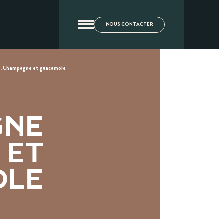
NOUS CONTACTER
.
Champagne et guacamole
GNE
ET
OLE