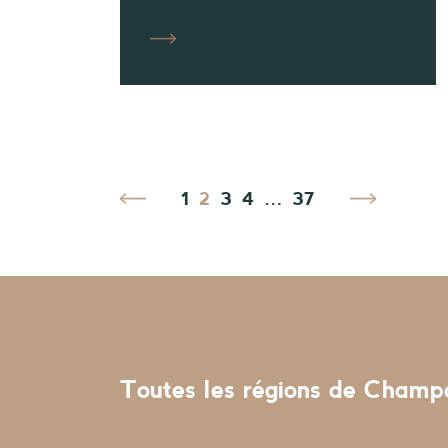
1
2
3
4
…
37
Toutes les régions de Cham