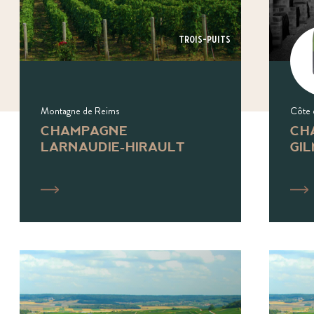
Trois-puits
Montagne de Reims
Côte 
CHAMPAGNE
CH
LARNAUDIE-HIRAULT
GI