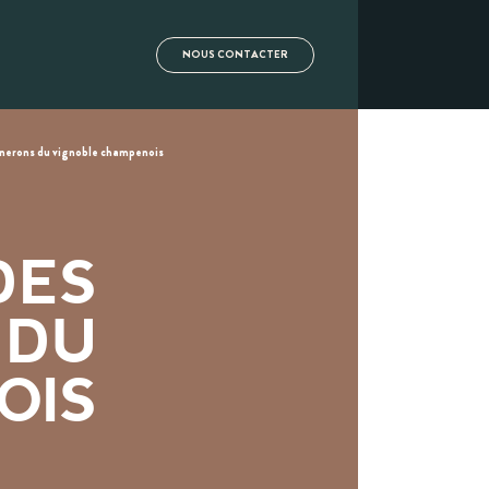
NOUS CONTACTER
gnerons du vignoble champenois
DES
 DU
OIS