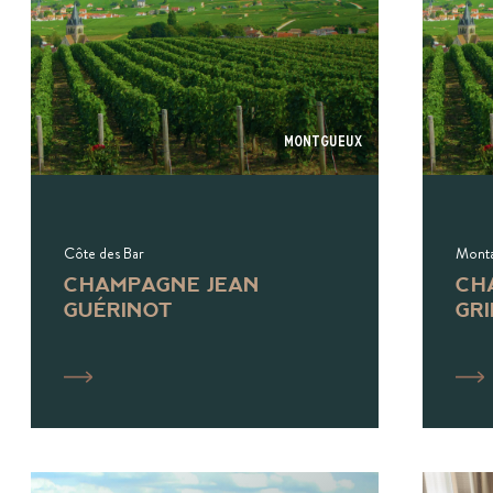
Montgueux
Côte des Bar
Monta
CHAMPAGNE JEAN
CH
GUÉRINOT
GR