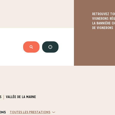
Retrouvez to
vignerons réu
la bannière 
de Vignerons
RECHERCHER
SE GÉOLOCALISER
u un code postal
s
Vallée de la Marne
ONS
TOUTES LES PRESTATIONS