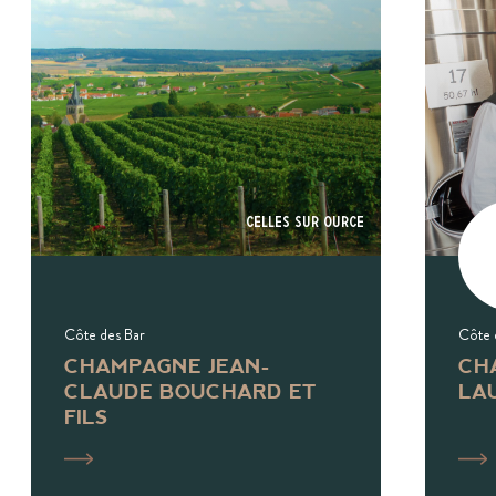
Celles Sur Ource
Côte des Bar
Côte 
CHAMPAGNE JEAN-
CH
CLAUDE BOUCHARD ET
LA
FILS