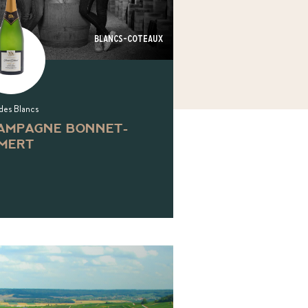
Blancs-coteaux
des Blancs
AMPAGNE BONNET-
LMERT