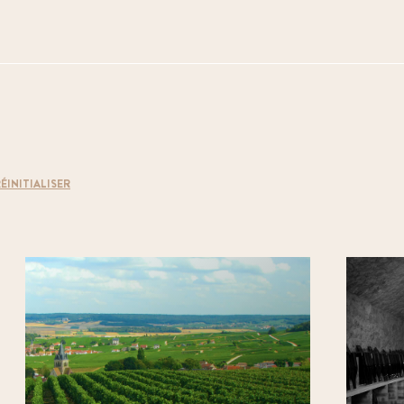
Gîte / Chambres
d'hôtes
Visites
Dégustations
Accueil de camping
cars
Visite du vignoble
en voiture
ancienne
ÉINITIALISER
FILTRER