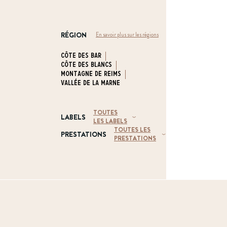
RÉGION
En savoir plus sur les régions
Côte des Bar
Côte des Blancs
Montagne de Reims
Vallée de la Marne
TOUTES
LABELS
LES LABELS
TOUTES LES
PRESTATIONS
PRESTATIONS
Haute Valeur
Environnementale
Gîte / Chambres
(HVE)
d'hôtes
Viticulture
Durable en
Visites
Champagne (VDC)
Dégustations
Agriculture
Accueil de camping
Biologique (AB)
cars
Terra Vitis
Visite du vignoble