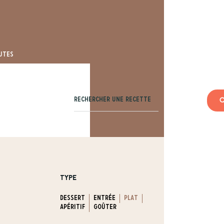
utes
R
Rechercher une recette
TYPE
Dessert
Entrée
Plat
Apéritif
Goûter