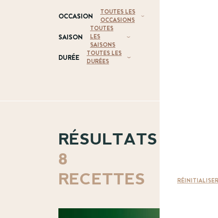
TOUTES LES
OCCASION
OCCASIONS
TOUTES
SAISON
LES
Dîner en famille
SAISONS
Dimanche en
TOUTES LES
DURÉE
DURÉES
famille
Printemps
Repas entre amis
Été
Apéritif
Moins de 15 min
Automne
Moins de 30 min
Hiver
FILTRER
Moins d‘1h
Plus d‘1h
FILTRER
RÉSULTATS
FILTRER
8
RECETTES
RÉINITIALISE